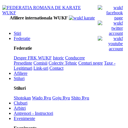
Afiliere internationala WUKF
Stiri
Federatie
Federatie
Despre FRK WUKF
Istoric
Conducere
Presedinte
Comisii
Colectiv Tehnic
Centuri negre
Taxe -
Legitimari
Link-uri
Contact
Afiliere
Stiluri
Stiluri
Shotokan
Wado Ryu
Goju Ryu
Shito Ryu
Cluburi
Arbitri
Antrenori - Instructori
Evenimente